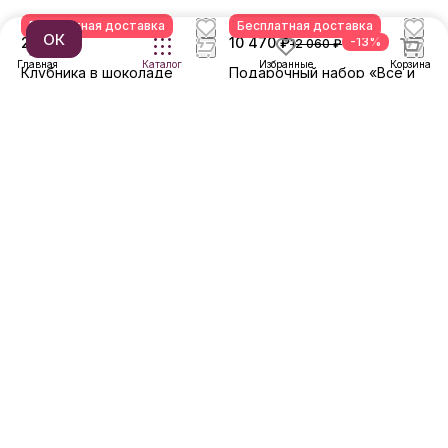
Бесплатная доставка
Бесплатная доставка
ОК
2 990 ₽
10 470 ₽
-13%
12 060 ₽
Главная
Каталог
Избранные
Корзина
Клубника в шоколаде
Подарочный набор «Всё и
«Нуга»
сразу»
Коробочка — бесплатно🎀
В корзину
В корзину
Бесплатная доставка
Бесплатная доставка
1 790 ₽
3 090 ₽
Валентин
Клубничный соблазн
В корзину
В корзину
Бесплатная доставка
Бесплатная доставка
7 990 ₽
1 290 ₽
Клубника в шоколаде с
Маленькое чудо №4
цветами «Волшебство»