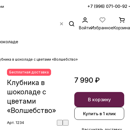
+7 (996) 071-00-92
ии
Войти
Избранное
Корзина
шоколаде
убника в шоколаде с цветами «Волшебство»
Бесплатная доставка
7 990 ₽
Клубника в
шоколаде с
В корзину
цветами
«Волшебство»
Купить в 1 клик
Арт.
1234
Рассчитать доставку