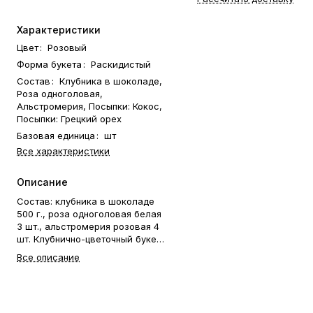
Характеристики
Цвет
:
Розовый
Форма букета
:
Раскидистый
Состав
:
Клубника в шоколаде,
Роза одноголовая,
Альстромерия, Посыпки: Кокос,
Посыпки: Грецкий орех
Базовая единица
:
шт
Все характеристики
Описание
Состав: клубника в шоколаде
500 г., роза одноголовая белая
3 шт., альстромерия розовая 4
шт. Клубнично-цветочный букет
🍓🌸 — необычный и эффектный
Все описание
подарок, в котором свежая
клубника в шоколаде
сочетается с живыми цветами.
Такой букет всегда удивляет,