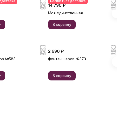
реальный букет может
 доставка
Бесплатная доставка
14 790 ₽
незначительно отличаться от
фото (например, по размеру
Моя единственная
клубники, оттенкам цвета,
форме и сборке). Примерные
у
В корзину
размеры букета указаны в
карточке товара.
2 690 ₽
ов №583
Фонтан шаров №373
у
В корзину