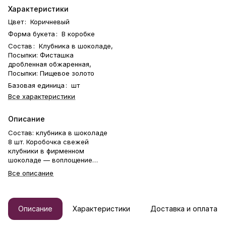
Характеристики
Цвет
:
Коричневый
Форма букета
:
В коробке
Состав
:
Клубника в шоколаде,
Посыпки: Фисташка
дробленная обжаренная,
Посыпки: Пищевое золото
Базовая единица
:
шт
Все характеристики
Описание
Состав: клубника в шоколаде
8 шт. Коробочка свежей
клубники в фирменном
шоколаде — воплощение
нежности и любви. В её основе
Все описание
— сочные ягоды отборной
клубники Альбион, каждая из
которых вручную окутана
бархатистым шоколадом и
Описание
Характеристики
Доставка и оплата
украшена изящными
посыпками. Это безупречный