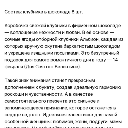
подарок для самого
романтичного дня в году — 14
Состав: клубника в шоколаде 8 шт.
февраля (Дня Святого
Валентина). Такой знак
внимания станет прекрасным
Коробочка свежей клубники в фирменном шоколаде
дополнением к букету, создав
— воплощение нежности и любви. В её основе —
идеальную гармонию роскоши
сочные ягоды отборной клубники Альбион, каждая из
и чувственности. А в качестве
самостоятельного презента
которых вручную окутана бархатистым шоколадом
это сильное и
и украшена изящными посыпками. Это безупречный
запоминающееся признание,
подарок для самого романтичного дня в году — 14
которое останется в сердце
надолго. Идеальная
февраля (Дня Святого Валентина).
валентинка для самой
особенной женщины: любимой,
Такой знак внимания станет прекрасным
жены, подруги, мамы или
дочери. Не забывайте и о
дополнением к букету, создав идеальную гармонию
мужчинах, ведь им тоже
роскоши и чувственности. А в качестве
приятно получить такой
самостоятельного презента это сильное и
подарок: любимому мужчине,
парню, другу, мужу. Дарите
запоминающееся признание, которое останется в
вкус, перед которым
сердце надолго. Идеальная валентинка для самой
невозможно устоять.
особенной женщины: любимой, жены, подруги, мамы