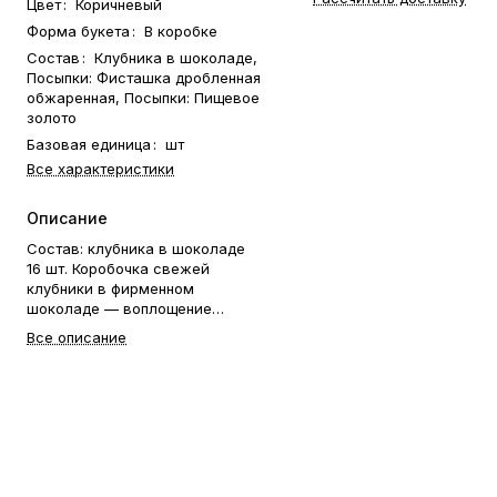
Цвет
:
Коричневый
Форма букета
:
В коробке
Состав
:
Клубника в шоколаде,
Посыпки: Фисташка дробленная
обжаренная, Посыпки: Пищевое
золото
Базовая единица
:
шт
Все характеристики
Описание
Состав: клубника в шоколаде
16 шт. Коробочка свежей
клубники в фирменном
шоколаде — воплощение
нежности и любви. В её основе
Все описание
— сочные ягоды отборной
клубники Альбион, каждая из
которых вручную окутана
бархатистым шоколадом и
украшена изящными
посыпками. Это безупречный
подарок для самого
романтичного дня в году — 14