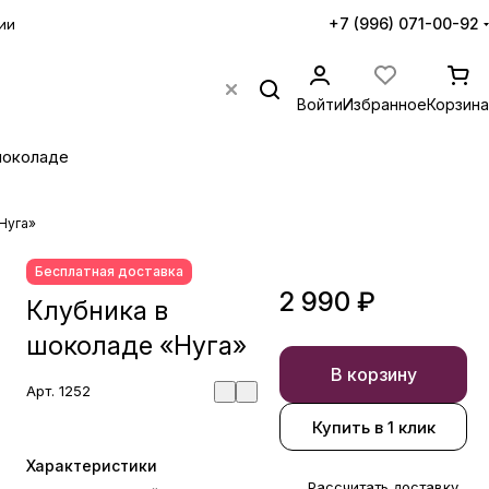
+7 (996) 071-00-92
ии
Войти
Избранное
Корзина
шоколаде
Нуга»
Бесплатная доставка
2 990 ₽
Клубника в
шоколаде «Нуга»
В корзину
Арт.
1252
Купить в 1 клик
Характеристики
Рассчитать доставку