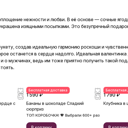
площение нежности и любви. В её основе — сочные ягод
украшена изящными посыпками. Это безупречный подарок
букету, создав идеальную гармонию роскоши и чувственн
орое останется в сердце надолго. Идеальная валентинк
 и о мужчинах, ведь им тоже приятно получить такой по
тоять.
Бесплатная доставка
Бесплатная
1 590 ₽
1 790 ₽
ердце с
Бананы в шоколаде Сладкий
Клубника в
сюрприз
ТОП КОРОБОЧКА! 💖 Выбрали 600+ раз
В корзину
В корзин