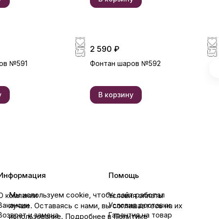
2 590 ₽
ов №591
Фонтан шаров №592
у
В корзину
Информация
Помощь
Мы используем cookie, чтобы сайт работал
О компании
Условия оплаты
лучше. Оставаясь с нами, вы соглашаетесь на их
Вакансии
Условия доставки
Возврат и замена
Гарантия на товар
использование. Подробнее в Политике