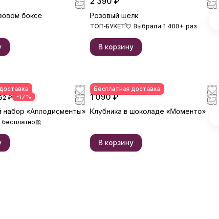
2 390 ₽
изображение носит
иллюстративный характер —
зовом боксе
Розовый шелк
реальный букет может немного
ТОП‑БУКЕТ💘 Выбрали 1 400+ раз
отличаться по оттенкам и
форме. Примерные размеры
указаны в карточке
у
В корзину
товара.Фирменная открытка-
инструкция по хранению — в
подарок.
 доставка
Бесплатная доставка
1 090 ₽
-17%
62 ₽
 набор «Аплодисменты»
Клубника в шоколаде «Моменто»
 бесплатно🎀
у
В корзину