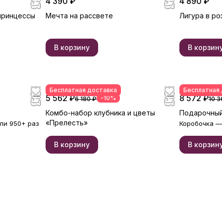
4 390 ₽
4 890 ₽
 принцессы
Мечта на рассвете
Лигура в ро
В корзину
В корзин
Бесплатная доставка
Бесплатная
5 562 ₽
8 572 ₽
-10%
6 180 ₽
10 3
Комбо-набор клубника и цветы
Подарочный
«Прелесть»
ли 950+ раз
Коробочка —
В корзину
В корзин