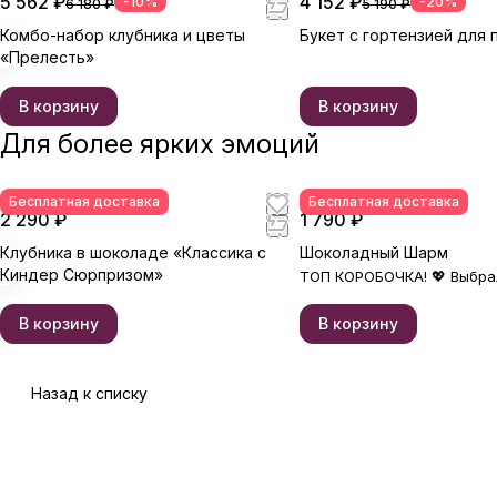
5 562 ₽
4 152 ₽
-10%
-20%
6 180 ₽
5 190 ₽
Комбо-набор клубника и цветы
Букет с гортензией для
«Прелесть»
В корзину
В корзину
Для более ярких эмоций
Бесплатная доставка
Бесплатная доставка
2 290 ₽
1 790 ₽
Клубника в шоколаде «Классика с
Шоколадный Шарм
Киндер Сюрпризом»
ТОП КОРОБОЧКА! 💖 Выбра
В корзину
В корзину
Назад к списку