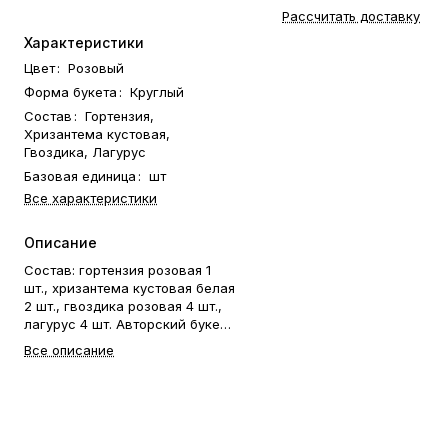
Рассчитать доставку
Характеристики
Цвет
:
Розовый
Форма букета
:
Круглый
Состав
:
Гортензия,
Хризантема кустовая,
Гвоздика, Лагурус
Базовая единица
:
шт
Все характеристики
Описание
Состав: гортензия розовая 1
шт., хризантема кустовая белая
2 шт., гвоздика розовая 4 шт.,
лагурус 4 шт. Авторский букет
с гортензией — это
Все описание
оригинальный и стильный
подарок, созданный для особых
моментов! ✨ Подарите
эксклюзивную композицию с
гортензией и другими цветами