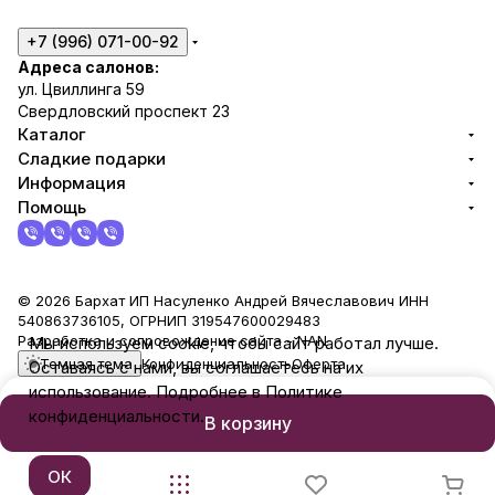
+7 (996) 071-00-92
Адреса салонов:
ул. Цвиллинга 59
Свердловский проспект 23
Каталог
Сладкие подарки
Информация
Помощь
© 2026 Бархат ИП Насуленко Андрей Вячеславович ИНН
540863736105, ОГРНИП 319547600029483
Разработка и сопровождение сайта -
NAN
Мы используем cookie, чтобы сайт работал лучше.
Темная тема
Конфиденциальность
Оферта
Оставаясь с нами, вы соглашаетесь на их
использование. Подробнее в Политике
конфиденциальности.
В корзину
ОК