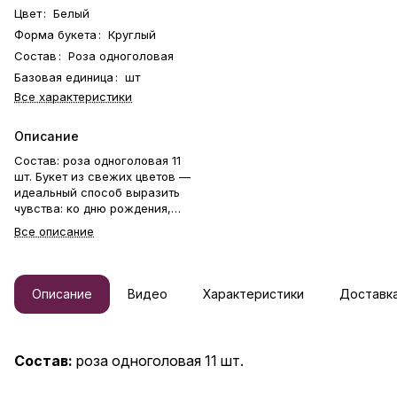
Цвет
:
Белый
Форма букета
:
Круглый
Состав
:
Роза одноголовая
Базовая единица
:
шт
Все характеристики
Описание
Состав: роза одноголовая 11
шт. Букет из свежих цветов —
идеальный способ выразить
чувства: ко дню рождения,
годовщине, 8 Марта, 14
Все описание
Февраля, Дню матери, Дню
учителя, Дню бабушки и
дедушки или просто в знак
внимания и заботы. Фирменная
Описание
Видео
Характеристики
Доставка
открытка-инструкция по
хранению — в подарок.
Цветочный букет — отличный
подарок бабушке, маме,
Состав:
роза одноголовая 11 шт.
любимой женщине, жене,
подруге, сестре, друзьям и