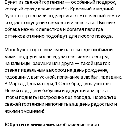
бабушки или друга — такой
Букет из свежей гортензии — особенный подарок,
цветок станет идеальным
который сразу впечатляет! ✨ Красивый и модный
выбором на день рождения,
букет с гортензией подчёркивает утончённый вкус и
годовщину, выпускной,
признание в любви, праздник,
создаёт ощущение свежести и лёгкости. Пышные
8 Марта, День матери, 1
облака нежных лепестков и богатая палитра
Сентября, День учителя, Новый
оттенков отлично подойдут для любого повода.
год, День бабушки и дедушки
или просто чтобы поднять
настроение без повода.
Монобукет гортензии купить стоит для любимой,
Позвольте свежей гортензии
мамы, подруги, коллеги, учителя, жены, сестры,
наполнить ваш день радостью
и яркими эмоциями!❗Обратите
начальницы, бабушки или друга — такой цветок
внимание: изображение носит
станет идеальным выбором на день рождения,
иллюстративный характер —
годовщину, выпускной, признание в любви, праздник,
реальный букет может немного
отличаться по оттенкам и
8 Марта, День матери, 1 Сентября, День учителя,
форме. Примерные размеры
Новый год, День бабушки и дедушки или просто
указаны в карточке товара.
чтобы поднять настроение без повода. Позвольте
свежей гортензии наполнить ваш день радостью и
яркими эмоциями!
❗Обратите внимание:
изображение носит