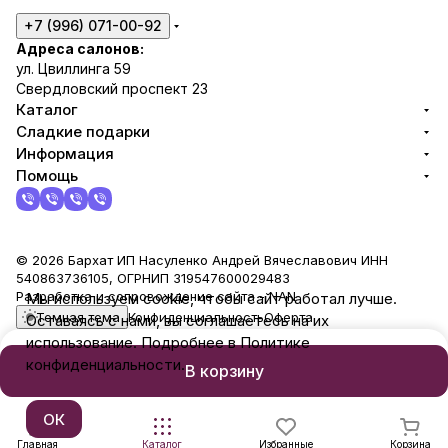
+7 (996) 071-00-92
Адреса салонов:
ул. Цвиллинга 59
Свердловский проспект 23
Каталог
Сладкие подарки
Информация
Помощь
© 2026 Бархат ИП Насуленко Андрей Вячеславович ИНН
540863736105, ОГРНИП 319547600029483
Разработка и сопровождение сайта -
NAN
Мы используем cookie, чтобы сайт работал лучше.
Темная тема
Конфиденциальность
Оферта
Оставаясь с нами, вы соглашаетесь на их
использование. Подробнее в Политике
конфиденциальности.
В корзину
ОК
Главная
Каталог
Избранные
Корзина