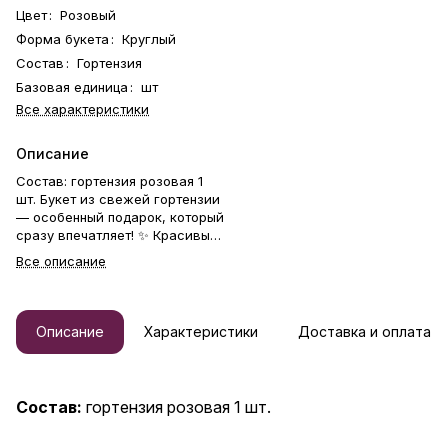
Цвет
:
Розовый
Форма букета
:
Круглый
Состав
:
Гортензия
Базовая единица
:
шт
Все характеристики
Описание
Состав: гортензия розовая 1
шт. Букет из свежей гортензии
— особенный подарок, который
сразу впечатляет! ✨ Красивый
и модный букет с гортензией
Все описание
подчёркивает утончённый вкус
и создаёт ощущение свежести
и лёгкости. Пышные облака
нежных лепестков и богатая
Описание
Характеристики
Доставка и оплата
палитра оттенков отлично
подойдут для любого повода.
Монобукет гортензии купить
стоит для любимой, мамы,
Состав:
гортензия розовая 1 шт.
подруги, коллеги, учителя,
жены, сестры, начальницы,