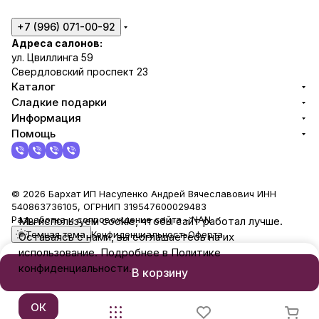
+7 (996) 071-00-92
Адреса салонов:
ул. Цвиллинга 59
Свердловский проспект 23
Каталог
Сладкие подарки
Информация
Помощь
© 2026 Бархат ИП Насуленко Андрей Вячеславович ИНН
540863736105, ОГРНИП 319547600029483
Разработка и сопровождение сайта -
NAN
Мы используем cookie, чтобы сайт работал лучше.
Темная тема
Конфиденциальность
Оферта
Оставаясь с нами, вы соглашаетесь на их
использование. Подробнее в Политике
конфиденциальности.
В корзину
ОК