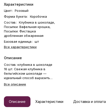
Характеристики
Цвет
:
Розовый
Форма букета
:
Коробочка
Состав
:
Клубника в шоколаде,
Посыпки: Вафельная крошка,
Посыпки: Фисташка
дробленная обжаренная
Базовая единица
:
шт
Все характеристики
Описание
Состав: клубника в шоколаде
16 шт. Свежая клубника в
бельгийском шоколаде —
идеальный способ выразить
чувства: ко дню рождения,
Все описание
годовщине, 8 Марта, 14
Февраля, Дню матери, Дню
учителя, Дню бабушки и
дедушки или просто в знак
Описание
Характеристики
Доставка и оплата
внимания и заботы. Фирменная
открытка-инструкция по