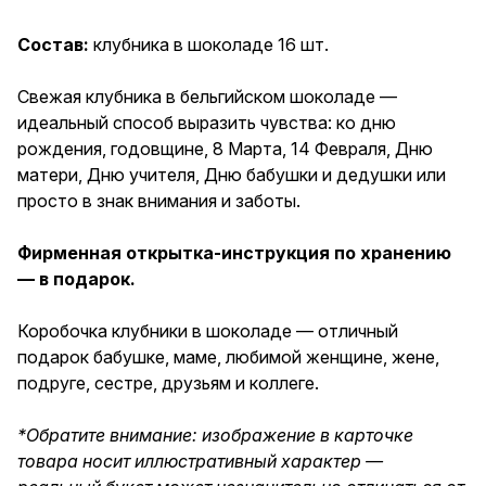
хранению — в подарок.
Коробочка клубники в
Состав:
клубника в шоколаде 16 шт.
шоколаде — отличный подарок
бабушке, маме, любимой
женщине, жене, подруге,
Свежая клубника в бельгийском шоколаде —
сестре, друзьям и коллеге.
идеальный способ выразить чувства: ко дню
рождения, годовщине, 8 Марта, 14 Февраля, Дню
матери, Дню учителя, Дню бабушки и дедушки или
просто в знак внимания и заботы.
Фирменная открытка-инструкция по хранению
— в подарок.
Коробочка клубники в шоколаде — отличный
подарок бабушке, маме, любимой женщине, жене,
подруге, сестре, друзьям и коллеге.
*Обратите внимание: изображение в карточке
товара носит иллюстративный характер —