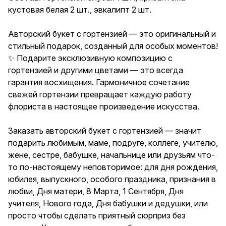
каждую работу флориста в
кустовая белая 2 шт., эвкалипт 2 шт.
настоящее произведение
искусства. Заказать авторский
букет с гортензией — значит
Авторский букет с гортензией — это оригинальный и
подарить любимым, маме,
стильный подарок, созданный для особых моментов!
подруге, коллеге, учителю,
жене, сестре, бабушке,
✨ Подарите эксклюзивную композицию с
начальнице или друзьям что-то
гортензией и другими цветами — это всегда
по-настоящему неповторимое:
гарантия восхищения. Гармоничное сочетание
для дня рождения, юбилея,
выпускного, особого
свежей гортензии превращает каждую работу
праздника, признания в любви,
флориста в настоящее произведение искусства.
Дня матери, 8 Марта, 1
Сентября, Дня учителя, Нового
года, Дня бабушки и дедушки,
Заказать авторский букет с гортензией — значит
или просто чтобы сделать
подарить любимым, маме, подруге, коллеге, учителю,
приятный сюрприз без повода.
жене, сестре, бабушке, начальнице или друзьям что-
Красивая гортензия в букете
всегда вызывает восторг и
то по-настоящему неповторимое: для дня рождения,
создаёт уникальную
юбилея, выпускного, особого праздника, признания в
атмосферу.❗Обратите
любви, Дня матери, 8 Марта, 1 Сентября, Дня
внимание: изображение носит
иллюстративный характер —
учителя, Нового года, Дня бабушки и дедушки, или
реальный букет может немного
просто чтобы сделать приятный сюрприз без
отличаться по оттенкам и