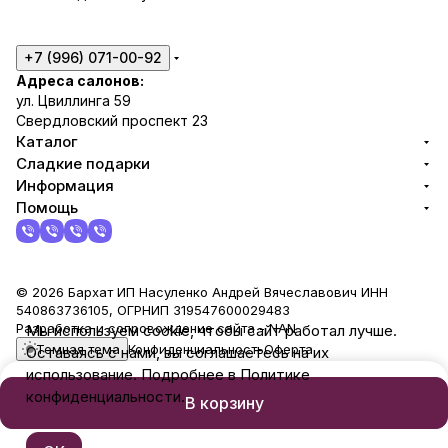
+7 (996) 071-00-92
Адреса салонов:
ул. Цвиллинга 59
Свердловский проспект 23
Каталог
Сладкие подарки
Информация
Помощь
© 2026 Бархат ИП Насуленко Андрей Вячеславович ИНН
540863736105, ОГРНИП 319547600029483
Разработка и сопровождение сайта -
NAN
Мы используем cookie, чтобы сайт работал лучше.
Темная тема
Конфиденциальность
Оферта
Оставаясь с нами, вы соглашаетесь на их
использование. Подробнее в Политике
конфиденциальности.
В корзину