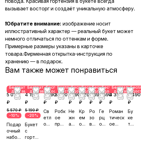
повода. Красивая гортензия в букете всегда
форме. Примерные размеры
указаны в карточке
вызывает восторг и создаёт уникальную атмосферу.
товара.Фирменная открытка-
инструкция по хранению — в
❗Обратите внимание:
изображение носит
подарок.
иллюстративный характер — реальный букет может
немного отличаться по оттенкам и форме.
Примерные размеры указаны в карточке
товара.Фирменная открытка-инструкция по
хранению — в подарок.
Вам также может понравиться
Бесплатная
Бесплатная
Бесплатная
Бесплатная
Бесплатная
Бесплатная
Бесплатная
Бесплатная
Бесплатная
Бесп
доставка
доставка
доставка
доставка
доставка
доставка
доставка
доставка
доставка
дос
5 013
4 152
7 390
3 890
6 190
4 290
5 690
6 590
4 390
5 490
₽
₽
₽
₽
₽
₽
₽
₽
₽
₽
5 570 ₽
5 190 ₽
Св
Робк
Не
Кр
Ро
Ге
Роман
Бу
-10%
-20%
етл
ое
жн
ем
зо
рц
тическ
ке
ое
про
ая
ов
вы
ог
ое
т
Подар
Букет
чув
буж
лю
ое
й
ин
прикл
ме
очный
с
ств
ден
бо
чу
зе
я
ючени
чт
набор
горте