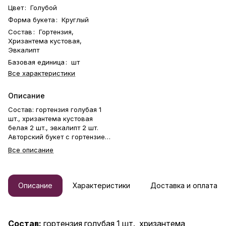
Цвет
:
Голубой
Форма букета
:
Круглый
Состав
:
Гортензия,
Хризантема кустовая,
Эвкалипт
Базовая единица
:
шт
Все характеристики
Описание
Состав: гортензия голубая 1
шт., хризантема кустовая
белая 2 шт., эвкалипт 2 шт.
Авторский букет с гортензией
— это оригинальный и
Все описание
стильный подарок, созданный
для особых моментов! ✨
Подарите эксклюзивную
композицию с гортензией и
Описание
Характеристики
Доставка и оплата
другими цветами — это всегда
гарантия восхищения.
Гармоничное сочетание
свежей гортензии превращает
Состав:
гортензия голубая 1 шт., хризантема