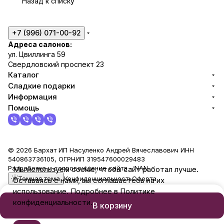
Назад к списку
г
+7 (996) 071-00-92
Адреса салонов:
ул. Цвиллинга 59
Свердловский проспект 23
Каталог
Сладкие подарки
Информация
Помощь
© 2026 Бархат ИП Насуленко Андрей Вячеславович ИНН
540863736105, ОГРНИП 319547600029483
Разработка и сопровождение сайта -
NAN
Мы используем cookie, чтобы сайт работал лучше.
Темная тема
Конфиденциальность
Оферта
Оставаясь с нами, вы соглашаетесь на их
использование. Подробнее в Политике
конфиденциальности.
В корзину