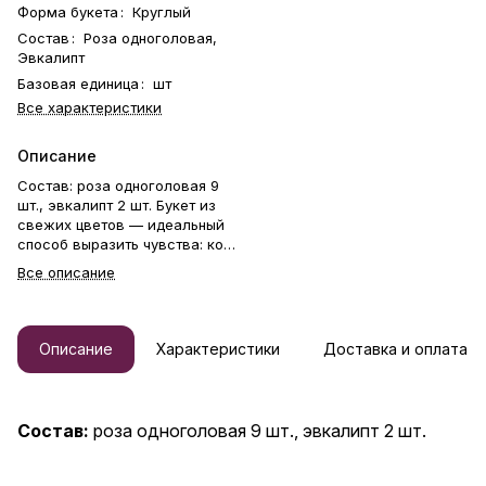
Форма букета
:
Круглый
Состав
:
Роза одноголовая,
Эвкалипт
Базовая единица
:
шт
Все характеристики
Описание
Состав: роза одноголовая 9
шт., эвкалипт 2 шт. Букет из
свежих цветов — идеальный
способ выразить чувства: ко
дню рождения, годовщине, 8
Все описание
Марта, 14 Февраля, Дню
матери, Дню учителя, Дню
бабушки и дедушки или просто
в знак внимания и заботы.
Описание
Характеристики
Доставка и оплата
Фирменная открытка-
инструкция по хранению — в
подарок. Цветочный букет —
отличный подарок бабушке,
Состав:
роза одноголовая 9 шт., эвкалипт 2 шт.
маме, любимой женщине,
жене, подруге, сестре,
друзьям и коллеге.